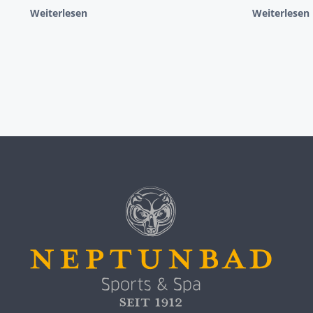
Weiterlesen
Weiterlesen
Richtige für dich sein! Mit Hilfe einer
Unterwasserkamera nehmen wir deinen
Schwimmstil über und unter Wasser auf
und werten diesen in einem Folgetermin
gemeinsam aus.