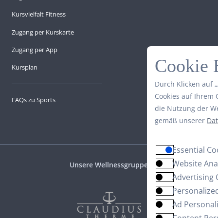
Kursvielfalt Fitness
Zugang per Kurskarte
Zugang per App
Cookie 
Kursplan
Durch Klicken auf 
Cookies auf Ihrem 
FAQs zu Sports
die Nutzung der W
gemäß unserer
Dat
Essential Co
Website Anal
Unsere Wellnessgruppe
Advertising 
Personalize
Ad Personal