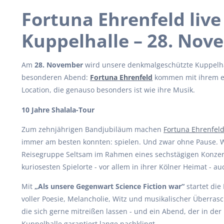
Fortuna Ehrenfeld live
Kuppelhalle – 28. Nov
Am
28. November
wird unsere denkmalgeschützte Kuppelha
besonderen Abend:
Fortuna Ehrenfeld
kommen mit ihrem ei
Location, die genauso besonders ist wie ihre Musik.
10 Jahre Shalala-Tour
Zum zehnjährigen Bandjubiläum machen
Fortuna Ehrenfel
immer am besten konnten: spielen. Und zwar ohne Pause. Wi
Reisegruppe Seltsam
im Rahmen eines sechstägigen Konzer
kuriosesten Spielorte - vor allem in ihrer Kölner Heimat - a
Mit
„Als unsere Gegenwart Science Fiction war“
startet die
voller Poesie, Melancholie, Witz und musikalischer Überrasc
die sich gerne mitreißen lassen - und ein Abend, der in d
Kuppelhalle garantiert lange nachklingt.