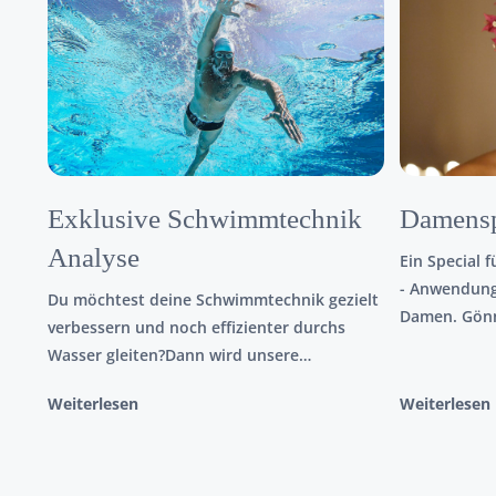
Exklusive Schwimmtechnik
Damensp
Analyse
Ein Special 
- Anwendung
Du möchtest deine Schwimmtechnik gezielt
Damen. Gönn
verbessern und noch effizienter durchs
Sommer.
Wasser gleiten?Dann wird unsere
Schwimmtechnik-Analyse genau das
Weiterlesen
Weiterlesen
Richtige für dich sein! Mit Hilfe einer
Unterwasserkamera nehmen wir deinen
Schwimmstil über und unter Wasser auf
und werten diesen in einem Folgetermin