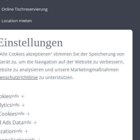
Online Tischreservierung
Location mieten
Einstellungen
FAQ zum Badenbaden
FAQ zum Jugendstil-Restaurant
„Alle Cookies akzeptieren“ stimmen Sie der Speicherung von
Gerät zu, um die Navigation auf der Website zu verbessern,
ebsite zu analysieren und unsere Marketingmaßnahmen
enschutzrichtlinie
zu unterstützen.
okies
Info
ytics
Info
Cookies
Info
d Ads Data
Info
ization
Info
Info